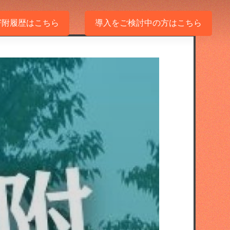
寄附履歴はこちら
導入をご検討中の方はこちら